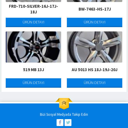
FRD-710-SILVER-16J-17J-
BW-7463-HS-17J
18J
ÜRÜN DETAYI
ÜRÜN DETAYI
519 MB 13J
AU 5013 HS 18J-19J-20J
ÜRÜN DETAYI
ÜRÜN DETAYI
Bizi Sosyal Medyada Takip Edin