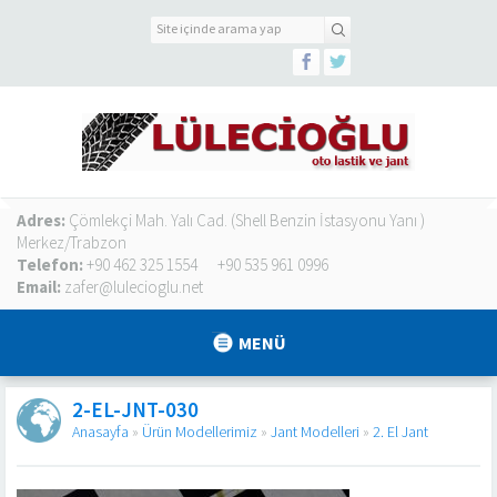
Adres:
Çömlekçi Mah. Yalı Cad. (Shell Benzin İstasyonu Yanı )
Merkez/Trabzon
Telefon:
+90 462 325 1554
+90 535 961 0996
Email:
zafer@lulecioglu.net
MENÜ
2-EL-JNT-030
Anasayfa
»
Ürün Modellerimiz
»
Jant Modelleri
»
2. El Jant