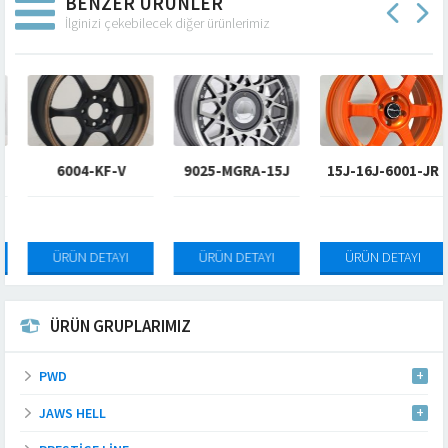
BENZER ÜRÜNLER
İlginizi çekebilecek diğer ürünlerimiz
6004-KF-V
9025-MGRA-15J
15J-16J-6001-JR
ÜRÜN DETAYI
ÜRÜN DETAYI
ÜRÜN DETAYI
ÜRÜN GRUPLARIMIZ
PWD
JAWS HELL