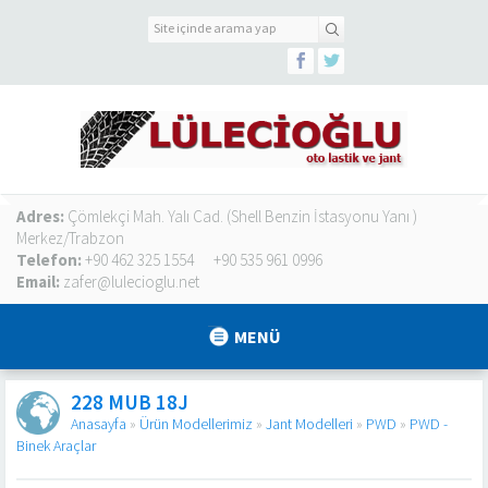
Adres:
Çömlekçi Mah. Yalı Cad. (Shell Benzin İstasyonu Yanı )
Merkez/Trabzon
Telefon:
+90 462 325 1554
+90 535 961 0996
Email:
zafer@lulecioglu.net
MENÜ
228 MUB 18J
Anasayfa
»
Ürün Modellerimiz
»
Jant Modelleri
»
PWD
»
PWD -
Binek Araçlar