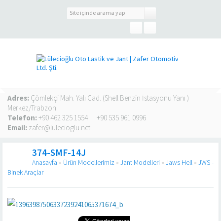
Adres:
Çömlekçi Mah. Yalı Cad. (Shell Benzin İstasyonu Yanı )
Merkez/Trabzon
Telefon:
+90 462 325 1554
+90 535 961 0996
Email:
zafer@lulecioglu.net
374-SMF-14J
Anasayfa
»
Ürün Modellerimiz
»
Jant Modelleri
»
Jaws Hell
»
JWS -
Binek Araçlar