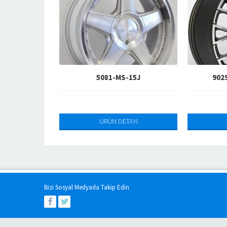
5081-MS-15J
9029-MGRA-17J-18J
ÜRÜN DETAYI
ÜRÜN DETAYI
Bizi Sosyal Medyada Takip Edin