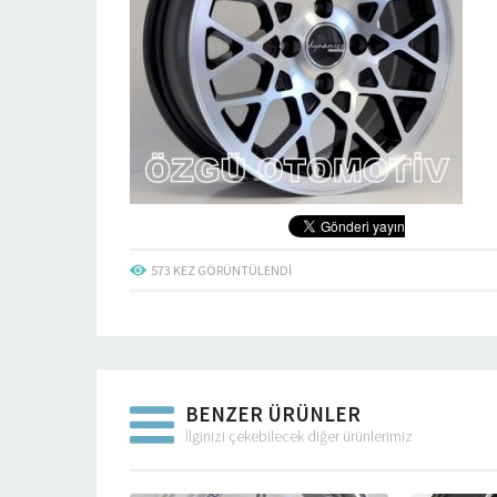
573
KEZ GÖRÜNTÜLENDI
BENZER ÜRÜNLER
İlginizi çekebilecek diğer ürünlerimiz