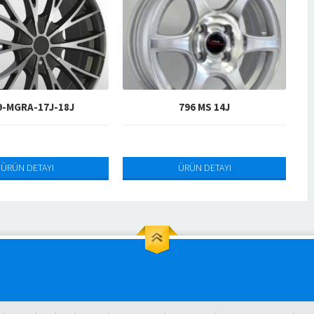
796 MS 14J
850-HS-14J-15J
ÜRÜN DETAYI
ÜRÜN DETAYI