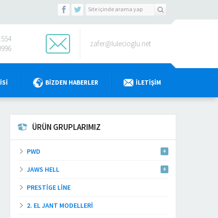
1554
zafer@lulecioglu.net
0996
ISI
BIZDEN HABERLER
İLETIŞIM
ÜRÜN GRUPLARIMIZ
PWD
JAWS HELL
PRESTIGE LINE
2. EL JANT MODELLERI