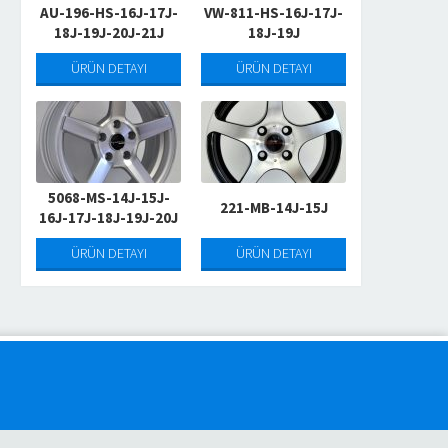
AU-196-HS-16J-17J-
VW-811-HS-16J-17J-
18J-19J-20J-21J
18J-19J
ÜRÜN DETAYI
ÜRÜN DETAYI
562 HS 14-15J
5064-M
5068-MS-14J-15J-
221-MB-14J-15J
16J-17J-18J-19J-20J
ÜRÜN DETAYI
ÜRÜN 
ÜRÜN DETAYI
ÜRÜN DETAYI