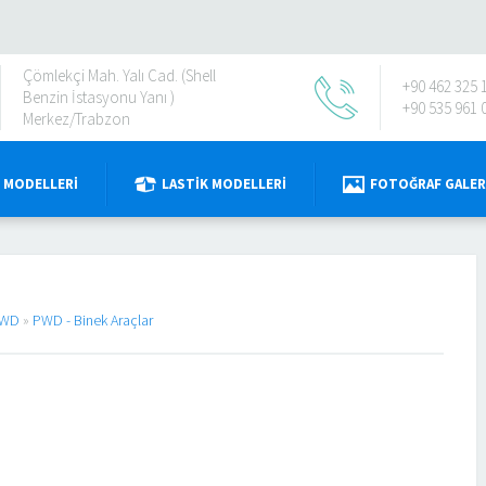
Çömlekçi Mah. Yalı Cad. (Shell
+90 462 325 
Benzin İstasyonu Yanı )
+90 535 961 
Merkez/Trabzon
 MODELLERI
LASTIK MODELLERI
FOTOĞRAF GALER
WD
»
PWD - Binek Araçlar