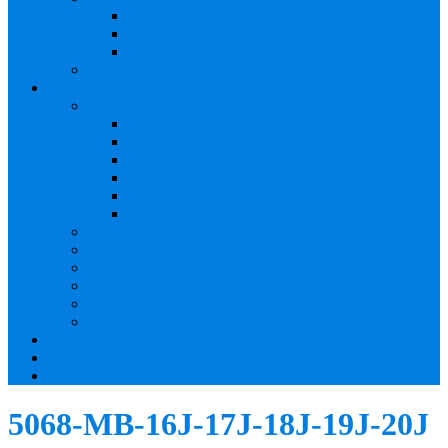
JWS – Binek Araçlar
JWS – Off Road 4×4
JWS – Ticari Araçlar
Prestige Line
Lastik Modelleri
2. El Lastik Modelleri
185/65/15 Ebat
195/50/15 Ebat
175/50/13 Ebat
185/65/14 Ebat
215/55/16 Ebat
215/65/15 Ebat
Accelera
Altenzo
Falken Lastik
Dunlop Lastik
Maxtrex Tyres
Tyres Antares
Fotoğraf Galerisi
Bizden Haberler
İletişim
5068-MB-16J-17J-18J-19J-20J