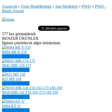
Anasayfa
»
Ürün Modellerimiz
»
Jant Modelleri
»
PWD
»
PWD -
Binek Araçlar
577
kez görüntülendi
BENZER ÜRÜNLER
İlginizi çekebilecek diğer ürünlerimiz
8004-MI-Y-15J
ÜRÜN DETAYI
9045-MB-15J-17J
ÜRÜN DETAYI
821 MS 14J
ÜRÜN DETAYI
9018-MB-14J-15J-16J-17J-18J-19J
ÜRÜN DETAYI
6004-KF-V
ÜRÜN DETAYI