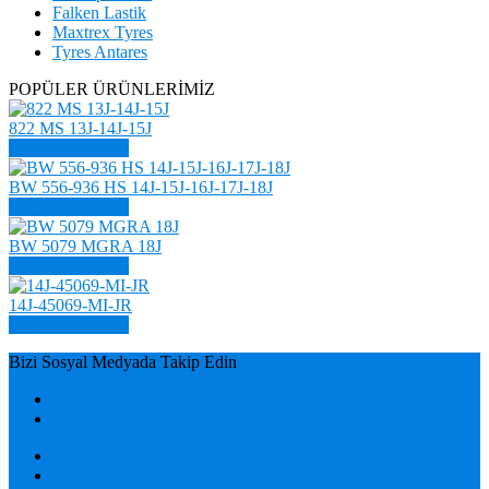
Falken Lastik
Maxtrex Tyres
Tyres Antares
POPÜLER ÜRÜNLERİMİZ
822 MS 13J-14J-15J
ÜRÜN DETAYI
BW 556-936 HS 14J-15J-16J-17J-18J
ÜRÜN DETAYI
BW 5079 MGRA 18J
ÜRÜN DETAYI
14J-45069-MI-JR
ÜRÜN DETAYI
Bizi Sosyal Medyada Takip Edin
Jaws Hell
Prestige Line