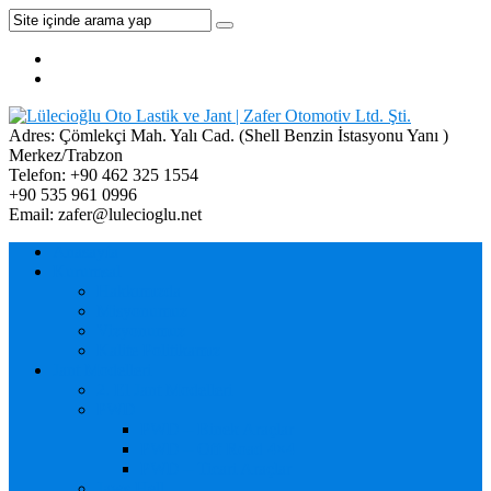
Adres:
Çömlekçi Mah. Yalı Cad. (Shell Benzin İstasyonu Yanı )
Merkez/Trabzon
Telefon:
+90 462 325 1554
+90 535 961 0996
Email:
zafer@lulecioglu.net
Anasayfa
Kurumsal
Hakkımızda
Misyonumuz
Vizyonumuz
Kalite Politikamız
Jant Modelleri
2. El Jant Modelleri
PWD
PWD – Binek Araçlar
PWD – Off Road 4×4
PWD – Ticari Araçlar
Jaws Hell