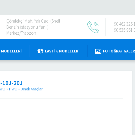
Çömlekçi Mah. Yalı Cad. (Shell
+90 462 325 
Benzin İstasyonu Yanı )
+90 535 961 
Merkez/Trabzon
 MODELLERI
LASTIK MODELLERI
FOTOĞRAF GALER
-19J-20J
WD
»
PWD - Binek Araçlar