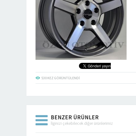
530
KEZ GÖRÜNTÜLENDI
BENZER ÜRÜNLER
İlginizi çekebilecek diğer ürünlerimiz