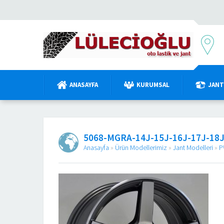
ANASAYFA
KURUMSAL
JANT
5068-MGRA-14J-15J-16J-17J-18J
Anasayfa
»
Ürün Modellerimiz
»
Jant Modelleri
»
P