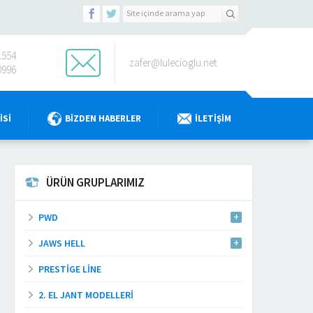
1554
zafer@lulecioglu.net
0996
ISI
BIZDEN HABERLER
İLETIŞIM
ÜRÜN GRUPLARIMIZ
PWD
JAWS HELL
PRESTIGE LINE
2. EL JANT MODELLERI