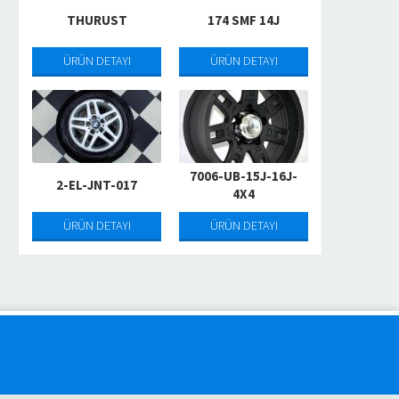
THURUST
174 SMF 14J
ÜRÜN DETAYI
ÜRÜN DETAYI
5033-MI-Y-YAN
720-MGRA-14J
7006-UB-15J-16J-
2-EL-JNT-017
4X4
ÜRÜN DETAYI
ÜRÜN DETAYI
ÜRÜN DETAYI
ÜRÜN DETAYI