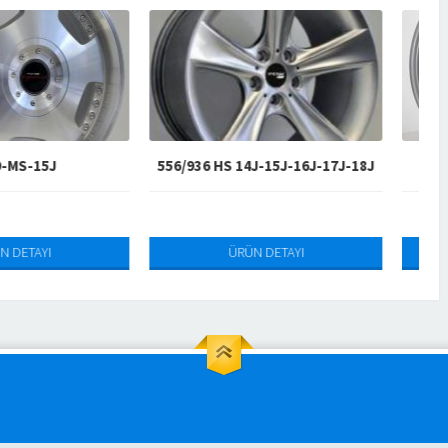
936 HS 14J-15J-16J-17J-18J
9023-MS-15J-17J
ÜRÜN DETAYI
ÜRÜN DETAYI