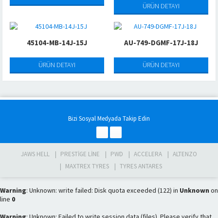
ÜRÜN DETAYI
45104-MB-14J-15J
AU-749-DGMF-17J-18J
ÜRÜN DETAYI
ÜRÜN DETAYI
Bizi Sosyal Medyada Takip Edin
JAWS HELL
PRESTIGE LINE
PWD
ACCELERA
ALTENZO
MAXTREX TYRES
TYRES ANTARES
Warning
: Unknown: write failed: Disk quota exceeded (122) in
Unknown
on
line
0
Warning
: Unknown: Failed to write session data (files). Please verify that