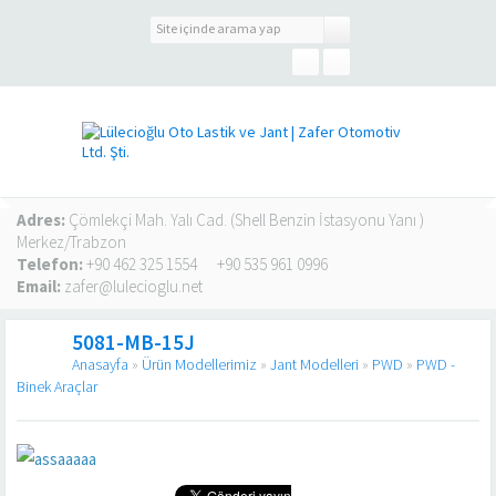
Adres:
Çömlekçi Mah. Yalı Cad. (Shell Benzin İstasyonu Yanı )
Merkez/Trabzon
Telefon:
+90 462 325 1554
+90 535 961 0996
Email:
zafer@lulecioglu.net
5081-MB-15J
Anasayfa
»
Ürün Modellerimiz
»
Jant Modelleri
»
PWD
»
PWD -
Binek Araçlar