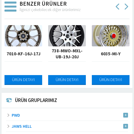
BENZER ÜRÜNLER
İlginizi çekebilecek diğer ürünlerimiz
738-MWO-MXL-
7010-KF-16J-17J
6035-MI-Y
UB-19J-20J
ÜRÜN DETAYI
ÜRÜN DETAYI
ÜRÜN DETAYI
ÜRÜN GRUPLARIMIZ
PWD
JAWS HELL