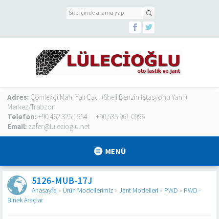
Adres:
Çömlekçi Mah. Yalı Cad. (Shell Benzin İstasyonu Yanı )
Merkez/Trabzon
Telefon:
+90 462 325 1554
+90 535 961 0996
Email:
zafer@lulecioglu.net
MENÜ
5126-MUB-17J
Anasayfa
»
Ürün Modellerimiz
»
Jant Modelleri
»
PWD
»
PWD -
Binek Araçlar