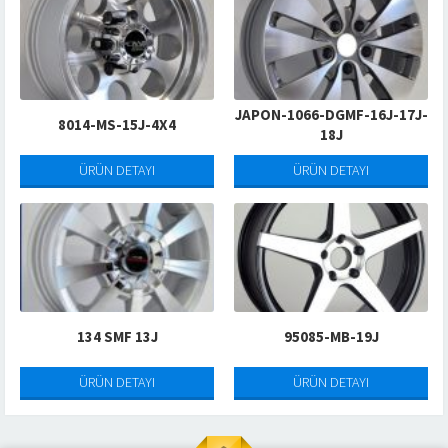
JAPON-1066-DGMF-16J-17J-
8014-MS-15J-4X4
18J
ÜRÜN DETAYI
ÜRÜN DETAYI
134 SMF 13J
95085-MB-19J
ÜRÜN DETAYI
ÜRÜN DETAYI