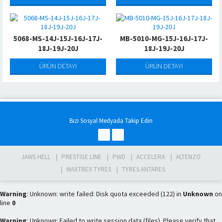
5068-MS-14J-15J-16J-17J-
MB-5010-MG-15J-16J-17J-
18J-19J-20J
18J-19J-20J
ÜRÜN DETAYI
ÜRÜN DETAYI
Bizi Sosyal Medyada Takip Edin
JAWS HELL
PRESTIGE LINE
PWD
ACCELERA
ALTENZO
MAXTREX TYRES
TYRES ANTARES
Warning
: Unknown: write failed: Disk quota exceeded (122) in
Unknown
on
line
0
Warning
: Unknown: Failed to write session data (files). Please verify that