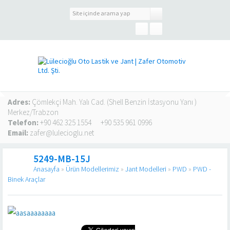
Adres:
Çömlekçi Mah. Yalı Cad. (Shell Benzin İstasyonu Yanı )
Merkez/Trabzon
Telefon:
+90 462 325 1554
+90 535 961 0996
Email:
zafer@lulecioglu.net
5249-MB-15J
Anasayfa
»
Ürün Modellerimiz
»
Jant Modelleri
»
PWD
»
PWD -
Binek Araçlar