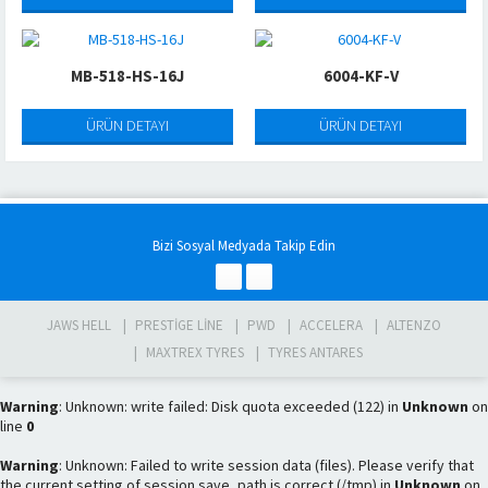
MB-518-HS-16J
6004-KF-V
ÜRÜN DETAYI
ÜRÜN DETAYI
Bizi Sosyal Medyada Takip Edin
JAWS HELL
PRESTIGE LINE
PWD
ACCELERA
ALTENZO
MAXTREX TYRES
TYRES ANTARES
Warning
: Unknown: write failed: Disk quota exceeded (122) in
Unknown
on
line
0
Warning
: Unknown: Failed to write session data (files). Please verify that
the current setting of session.save_path is correct (/tmp) in
Unknown
on