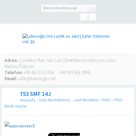
Adres:
Çömlekçi Mah. Yalı Cad. (Shell Benzin İstasyonu Yanı )
Merkez/Trabzon
Telefon:
+90 462 325 1554
+90 535 961 0996
Email:
zafer@lulecioglu.net
753 SMF 14J
Anasayfa
»
Ürün Modellerimiz
»
Jant Modelleri
»
PWD
»
PWD -
Binek Araçlar