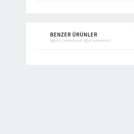
BENZER ÜRÜNLER
İlginizi çekebilecek diğer ürünlerimiz