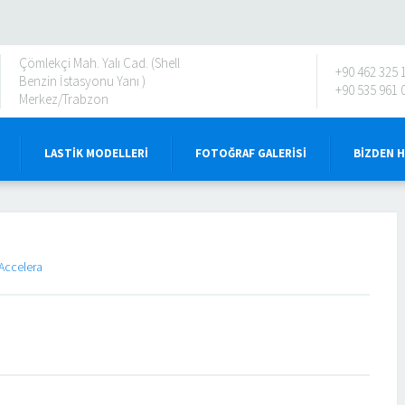
Çömlekçi Mah. Yalı Cad. (Shell
+90 462 325 
Benzin İstasyonu Yanı )
+90 535 961 
Merkez/Trabzon
LASTIK MODELLERI
FOTOĞRAF GALERISI
BIZDEN 
Accelera