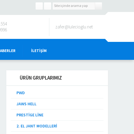
1554
zafer@lulecioglu.net
0996
HABERLER
İLETIŞIM
ÜRÜN GRUPLARIMIZ
PWD
JAWS HELL
PRESTIGE LINE
2. EL JANT MODELLERI