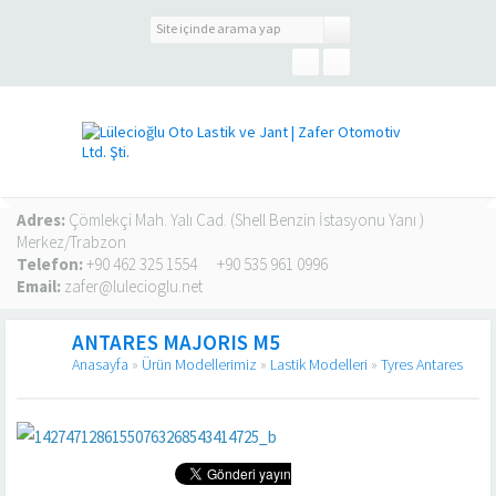
Adres:
Çömlekçi Mah. Yalı Cad. (Shell Benzin İstasyonu Yanı )
Merkez/Trabzon
Telefon:
+90 462 325 1554
+90 535 961 0996
Email:
zafer@lulecioglu.net
ANTARES MAJORIS M5
Anasayfa
»
Ürün Modellerimiz
»
Lastik Modelleri
»
Tyres Antares