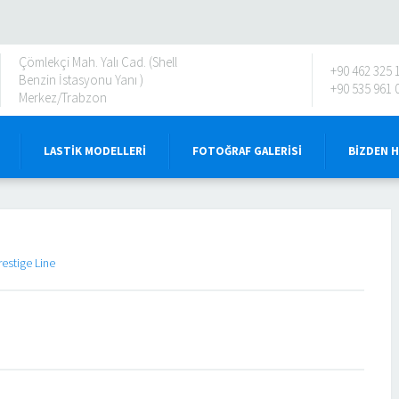
Çömlekçi Mah. Yalı Cad. (Shell
+90 462 325 
Benzin İstasyonu Yanı )
+90 535 961 
Merkez/Trabzon
LASTIK MODELLERI
FOTOĞRAF GALERISI
BIZDEN 
restige Line