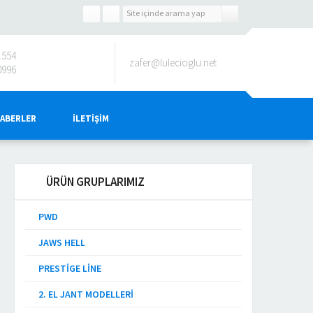
1554
zafer@lulecioglu.net
0996
HABERLER
İLETIŞIM
ÜRÜN GRUPLARIMIZ
PWD
JAWS HELL
PRESTIGE LINE
2. EL JANT MODELLERI