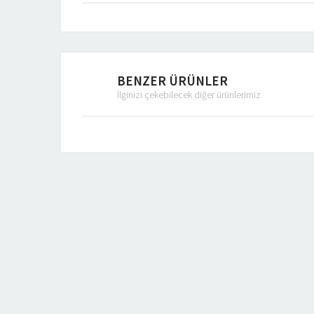
BENZER ÜRÜNLER
İlginizi çekebilecek diğer ürünlerimiz