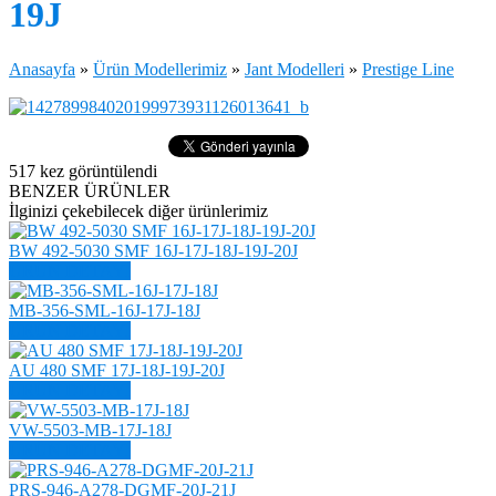
19J
Anasayfa
»
Ürün Modellerimiz
»
Jant Modelleri
»
Prestige Line
517
kez görüntülendi
BENZER ÜRÜNLER
İlginizi çekebilecek diğer ürünlerimiz
BW 492-5030 SMF 16J-17J-18J-19J-20J
ÜRÜN DETAYI
MB-356-SML-16J-17J-18J
ÜRÜN DETAYI
AU 480 SMF 17J-18J-19J-20J
ÜRÜN DETAYI
VW-5503-MB-17J-18J
ÜRÜN DETAYI
PRS-946-A278-DGMF-20J-21J