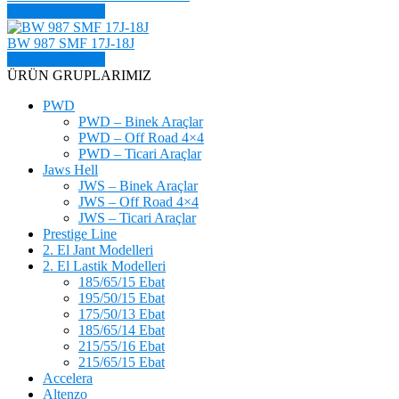
ÜRÜN DETAYI
BW 987 SMF 17J-18J
ÜRÜN DETAYI
ÜRÜN GRUPLARIMIZ
PWD
PWD – Binek Araçlar
PWD – Off Road 4×4
PWD – Ticari Araçlar
Jaws Hell
JWS – Binek Araçlar
JWS – Off Road 4×4
JWS – Ticari Araçlar
Prestige Line
2. El Jant Modelleri
2. El Lastik Modelleri
185/65/15 Ebat
195/50/15 Ebat
175/50/13 Ebat
185/65/14 Ebat
215/55/16 Ebat
215/65/15 Ebat
Accelera
Altenzo