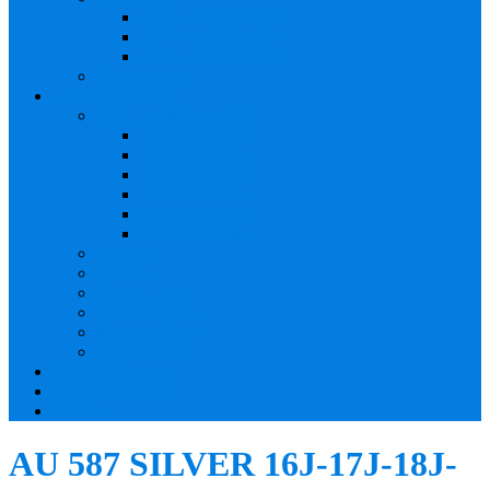
JWS – Binek Araçlar
JWS – Off Road 4×4
JWS – Ticari Araçlar
Prestige Line
Lastik Modelleri
2. El Lastik Modelleri
185/65/15 Ebat
195/50/15 Ebat
175/50/13 Ebat
185/65/14 Ebat
215/55/16 Ebat
215/65/15 Ebat
Accelera
Altenzo
Falken Lastik
Dunlop Lastik
Maxtrex Tyres
Tyres Antares
Fotoğraf Galerisi
Bizden Haberler
İletişim
AU 587 SILVER 16J-17J-18J-