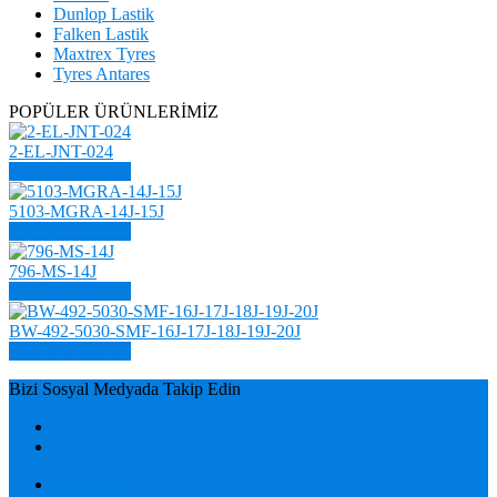
Dunlop Lastik
Falken Lastik
Maxtrex Tyres
Tyres Antares
POPÜLER ÜRÜNLERİMİZ
2-EL-JNT-024
ÜRÜN DETAYI
5103-MGRA-14J-15J
ÜRÜN DETAYI
796-MS-14J
ÜRÜN DETAYI
BW-492-5030-SMF-16J-17J-18J-19J-20J
ÜRÜN DETAYI
Bizi Sosyal Medyada Takip Edin
Jaws Hell