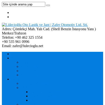
Adres:
Çömlekçi Mah. Yalı Cad. (Shell Benzin İstasyonu Yanı )
Merkez/Trabzon
Telefon:
+90 462 325 1554
+90 535 961 0996
Email:
zafer@lulecioglu.net
Anasayfa
Kurumsal
Hakkımızda
Misyonumuz
Vizyonumuz
Kalite Politikamız
Jant Modelleri
2. El Jant Modelleri
PWD
PWD – Binek Araçlar
PWD – Off Road 4×4
PWD – Ticari Araçlar
Jaws Hell