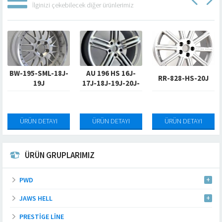
İlginizi çekebilecek diğer ürünlerimiz
BW-195-SML-18J-
AU 196 HS 16J-
RR-828-HS-20J
19J
17J-18J-19J-20J-
21J
ÜRÜN DETAYI
ÜRÜN DETAYI
ÜRÜN DETAYI
ÜRÜN GRUPLARIMIZ
PWD
JAWS HELL
PRESTIGE LINE