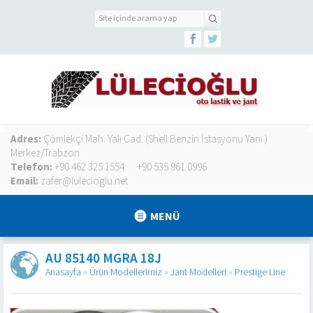
Adres:
Çömlekçi Mah. Yalı Cad. (Shell Benzin İstasyonu Yanı )
Merkez/Trabzon
Telefon:
+90 462 325 1554
+90 535 961 0996
Email:
zafer@lulecioglu.net
MENÜ
AU 85140 MGRA 18J
Anasayfa
»
Ürün Modellerimiz
»
Jant Modelleri
»
Prestige Line