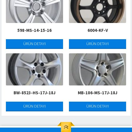
598-MS-14-15-16
6004-KF-V
ÜRÜN DETAYI
ÜRÜN DETAYI
BW-8523-HS-17J-18J
MB-186-MS-17J-18J
ÜRÜN DETAYI
ÜRÜN DETAYI