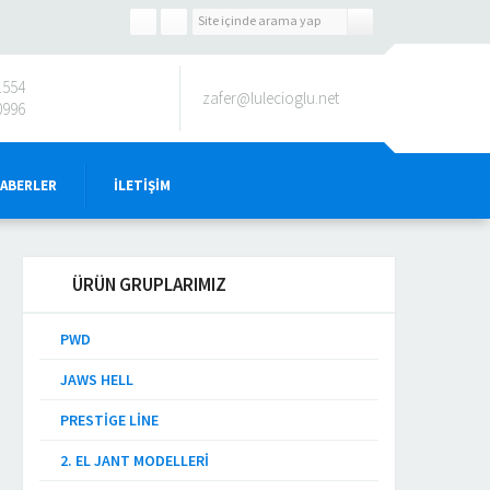
1554
zafer@lulecioglu.net
0996
HABERLER
İLETIŞIM
ÜRÜN GRUPLARIMIZ
PWD
JAWS HELL
PRESTIGE LINE
2. EL JANT MODELLERI