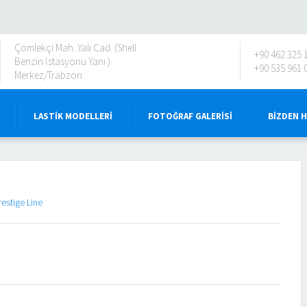
Çömlekçi Mah. Yalı Cad. (Shell
+90 462 325 
Benzin İstasyonu Yanı )
+90 535 961 
Merkez/Trabzon
LASTIK MODELLERI
FOTOĞRAF GALERISI
BIZDEN 
restige Line