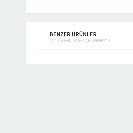
BENZER ÜRÜNLER
İlginizi çekebilecek diğer ürünlerimiz