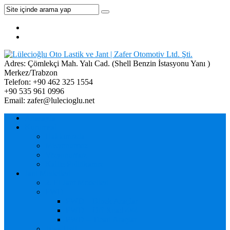
Adres:
Çömlekçi Mah. Yalı Cad. (Shell Benzin İstasyonu Yanı )
Merkez/Trabzon
Telefon:
+90 462 325 1554
+90 535 961 0996
Email:
zafer@lulecioglu.net
Anasayfa
Kurumsal
Hakkımızda
Misyonumuz
Vizyonumuz
Kalite Politikamız
Jant Modelleri
2. El Jant Modelleri
PWD
PWD – Binek Araçlar
PWD – Off Road 4×4
PWD – Ticari Araçlar
Jaws Hell