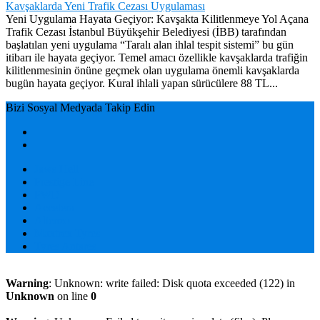
Kavşaklarda Yeni Trafik Cezası Uygulaması
Yeni Uygulama Hayata Geçiyor: Kavşakta Kilitlenmeye Yol Açana
Trafik Cezası İstanbul Büyükşehir Belediyesi (İBB) tarafından
başlatılan yeni uygulama “Taralı alan ihlal tespit sistemi” bu gün
itibarı ile hayata geçiyor. Temel amacı özellikle kavşaklarda trafiğin
kilitlenmesinin önüne geçmek olan uygulama önemli kavşaklarda
bugün hayata geçiyor. Kural ihlali yapan sürücülere 88 TL...
Bizi Sosyal Medyada Takip Edin
Jaws Hell
Prestige Line
PWD
Accelera
Altenzo
Maxtrex Tyres
Tyres Antares
Warning
: Unknown: write failed: Disk quota exceeded (122) in
Unknown
on line
0