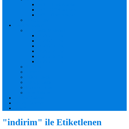
JWS – Binek Araçlar
JWS – Off Road 4×4
JWS – Ticari Araçlar
Prestige Line
Lastik Modelleri
2. El Lastik Modelleri
185/65/15 Ebat
195/50/15 Ebat
175/50/13 Ebat
185/65/14 Ebat
215/55/16 Ebat
215/65/15 Ebat
Accelera
Altenzo
Falken Lastik
Dunlop Lastik
Maxtrex Tyres
Tyres Antares
Fotoğraf Galerisi
Bizden Haberler
İletişim
"indirim" ile Etiketlenen