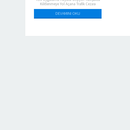
Kilitlenmeye Yol Açana Trafik Cezası
İstanbul Büyükşehir Belediyesi (İBB)
tarafından başlatılan yeni uygulama
DEVAMINI OKU
“Taralı alan...