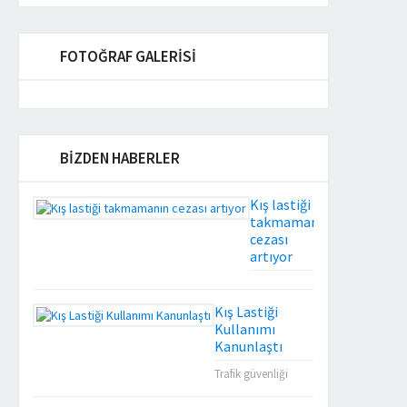
FOTOĞRAF GALERİSİ
BİZDEN HABERLER
Kış lastiği
takmamanın
cezası
artıyor
Şehirler arası
yük ve yolcu
Kış Lastiği
taşıyan ticari
Kullanımı
araçlar için 1
Kanunlaştı
Aralık’ta
başlayacak
Trafik güvenliği
kış lastiği
açısından 1 Aralık
takma