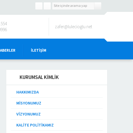
1554
zafer@lulecioglu.net
0996
HABERLER
İLETIŞIM
KURUMSAL KİMLİK
HAKKIMIZDA
MISYONUMUZ
VIZYONUMUZ
KALITE POLITIKAMIZ