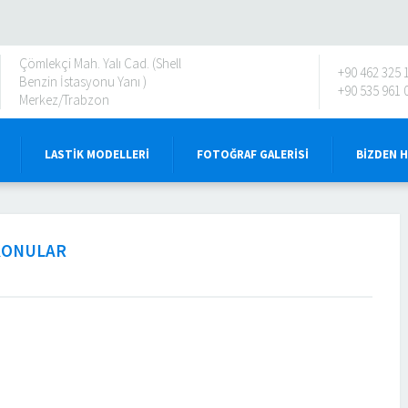
Çömlekçi Mah. Yalı Cad. (Shell
+90 462 325 
Benzin İstasyonu Yanı )
+90 535 961 
Merkez/Trabzon
LASTIK MODELLERI
FOTOĞRAF GALERISI
BIZDEN 
 KONULAR