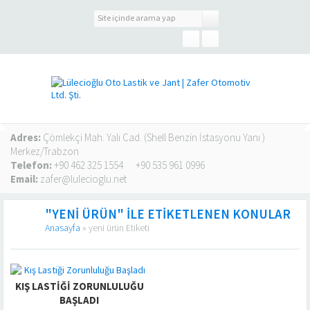
Adres:
Çömlekçi Mah. Yalı Cad. (Shell Benzin İstasyonu Yanı )
Merkez/Trabzon
Telefon:
+90 462 325 1554
+90 535 961 0996
Email:
zafer@lulecioglu.net
"YENI ÜRÜN" ILE ETIKETLENEN KONULAR
Anasayfa
»
yeni ürün Etiketi
KIŞ LASTIĞI ZORUNLULUĞU
BAŞLADI