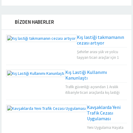
BİZDEN HABERLER
Kış lastiği takmamanın
cezası artıyor
Şehirler arası yük ve yolcu
taşıyan ticari araçlar için 1
Aralık’ta başlayacak kış lastiği
takma zorunluluğuna
Kış Lastiği Kullanımı
uymayan işletmecilere
Kanunlaştı
uygulanan 571 liralık ceza, 1
Ocak 2016 itibarıyla 602 lira
Trafik güvenliği açısından 1 Aralık
olacak. Ulaştırma, Denizcilik ve
itibariyle ticari araçlarda kış lastiği
Haberleşme Bakanlığı
takma zorunluluğu uygulaması
tarafından hazırlanan ve
başlamadı. Bu sürece geçişte, araç
Kavşaklarda Yeni
2012’de yürürlüğe giren
kullanıcılarının sorun yaşamaması için
Trafik Cezası
“Araçların Yüklenmesine İlişkin
yönetmelik ve sonrasında yayınlanan
Uygulaması
Ölçü ve Usuller ile Tartı ve
genelgeyi dikkatle incelemelerinizi
Boyut...
öneriyoruz. Örneğin; yeni uygulama
Yeni Uygulama Hayata
kapsamında, stepne lastiklerin de kış