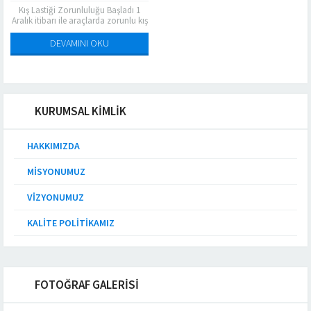
Kış Lastiği Zorunluluğu Başladı 1
Aralık itibarı ile araçlarda zorunlu kış
lastiği uygulaması ve denetlemeler
başladı. Uygulama 2012 yılında ilk...
DEVAMINI OKU
KURUMSAL KİMLİK
HAKKIMIZDA
MISYONUMUZ
VIZYONUMUZ
KALITE POLITIKAMIZ
FOTOĞRAF GALERİSİ