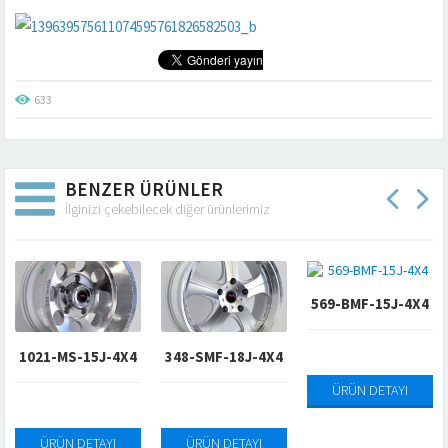
633
BENZER ÜRÜNLER
İlginizi çekebilecek diğer ürünlerimiz
569-BMF-15J-4X4
1021-MS-15J-4X4
348-SMF-18J-4X4
ÜRÜN DETAYI
ÜRÜN DETAYI
ÜRÜN DETAYI