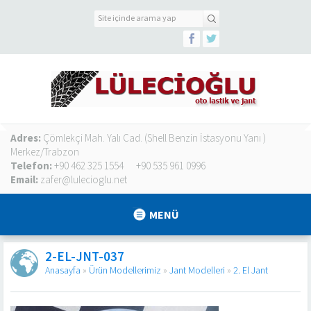
Adres:
Çömlekçi Mah. Yalı Cad. (Shell Benzin İstasyonu Yanı )
Merkez/Trabzon
Telefon:
+90 462 325 1554
+90 535 961 0996
Email:
zafer@lulecioglu.net
MENÜ
2-EL-JNT-037
Anasayfa
»
Ürün Modellerimiz
»
Jant Modelleri
»
2. El Jant