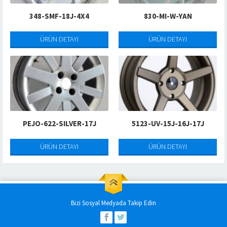
348-SMF-18J-4X4
830-MI-W-YAN
ÜRÜN DETAYI
ÜRÜN DETAYI
PEJO-622-SILVER-17J
5123-UV-15J-16J-17J
ÜRÜN DETAYI
ÜRÜN DETAYI
Bizi Sosyal Medyada Takip Edin