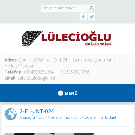
Adres:
Çömlekçi Mah. Yalı Cad. (Shell Benzin İstasyonu Yanı )
Merkez/Trabzon
Telefon:
+90 462 325 1554
+90 535 961 0996
Email:
zafer@lulecioglu.net
MENÜ
2-EL-JNT-024
Anasayfa
»
Ürün Modellerimiz
»
Jant Modelleri
»
2. El Jant