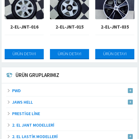
-JNT-016
2-EL-JNT-015
2-EL-JNT-035
2-EL-
N DETAYI
ÜRÜN DETAYI
ÜRÜN DETAYI
ÜRÜN 
ÜRÜN GRUPLARIMIZ
PWD
JAWS HELL
PRESTIGE LINE
2. EL JANT MODELLERI
2. EL LASTIK MODELLERI