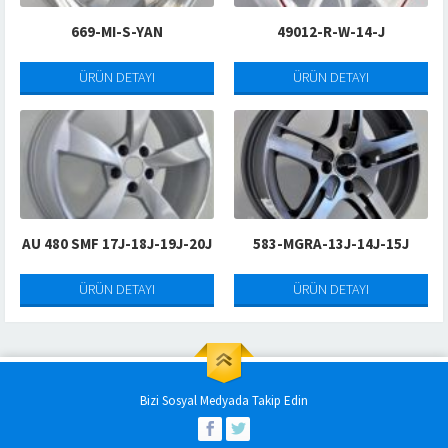
669-MI-S-YAN
49012-R-W-14-J
ÜRÜN DETAYI
ÜRÜN DETAYI
AU 480 SMF 17J-18J-19J-20J
583-MGRA-13J-14J-15J
ÜRÜN DETAYI
ÜRÜN DETAYI
Bizi Sosyal Medyada Takip Edin