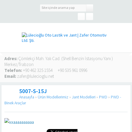
Adres:
Çömlekçi Mah. Yalı Cad. (Shell Benzin İstasyonu Yanı )
Merkez/Trabzon
Telefon:
+90 462 325 1554
+90 535 961 0996
Email:
zafer@lulecioglu.net
5007-S-15J
Anasayfa
»
Ürün Modellerimiz
»
Jant Modelleri
»
PWD
»
PWD -
Binek Araçlar