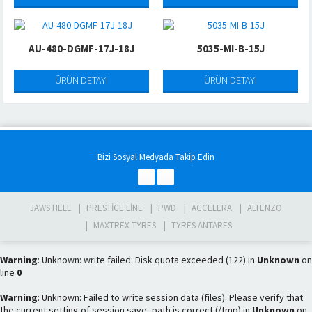
AU-480-DGMF-17J-18J
5035-MI-B-15J
ÜRÜN DETAYI
ÜRÜN DETAYI
Bizi Sosyal Medyada Takip Edin
JAWS HELL
PRESTIGE LINE
PWD
ACCELERA
ALTENZO
MAXTREX TYRES
TYRES ANTARES
Warning
: Unknown: write failed: Disk quota exceeded (122) in
Unknown
on
line
0
Warning
: Unknown: Failed to write session data (files). Please verify that
the current setting of session.save_path is correct (/tmp) in
Unknown
on