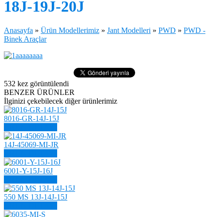
18J-19J-20J
Anasayfa
»
Ürün Modellerimiz
»
Jant Modelleri
»
PWD
»
PWD -
Binek Araçlar
532
kez görüntülendi
BENZER ÜRÜNLER
İlginizi çekebilecek diğer ürünlerimiz
8016-GR-14J-15J
ÜRÜN DETAYI
14J-45069-MI-JR
ÜRÜN DETAYI
6001-Y-15J-16J
ÜRÜN DETAYI
550 MS 13J-14J-15J
ÜRÜN DETAYI