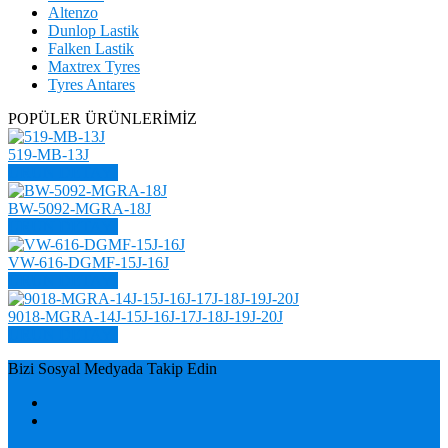
Altenzo
Dunlop Lastik
Falken Lastik
Maxtrex Tyres
Tyres Antares
POPÜLER ÜRÜNLERİMİZ
519-MB-13J
ÜRÜN DETAYI
BW-5092-MGRA-18J
ÜRÜN DETAYI
VW-616-DGMF-15J-16J
ÜRÜN DETAYI
9018-MGRA-14J-15J-16J-17J-18J-19J-20J
ÜRÜN DETAYI
Bizi Sosyal Medyada Takip Edin