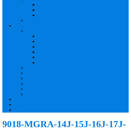
JWS – Binek Araçlar
JWS – Off Road 4×4
JWS – Ticari Araçlar
Prestige Line
Lastik Modelleri
2. El Lastik Modelleri
185/65/15 Ebat
195/50/15 Ebat
175/50/13 Ebat
185/65/14 Ebat
215/55/16 Ebat
215/65/15 Ebat
Accelera
Altenzo
Falken Lastik
Dunlop Lastik
Maxtrex Tyres
Tyres Antares
Fotoğraf Galerisi
Bizden Haberler
İletişim
9018-MGRA-14J-15J-16J-17J-