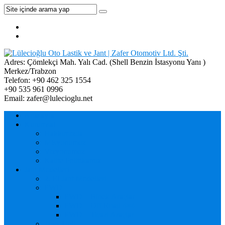
Adres:
Çömlekçi Mah. Yalı Cad. (Shell Benzin İstasyonu Yanı )
Merkez/Trabzon
Telefon:
+90 462 325 1554
+90 535 961 0996
Email:
zafer@lulecioglu.net
Anasayfa
Kurumsal
Hakkımızda
Misyonumuz
Vizyonumuz
Kalite Politikamız
Jant Modelleri
2. El Jant Modelleri
PWD
PWD – Binek Araçlar
PWD – Off Road 4×4
PWD – Ticari Araçlar
Jaws Hell