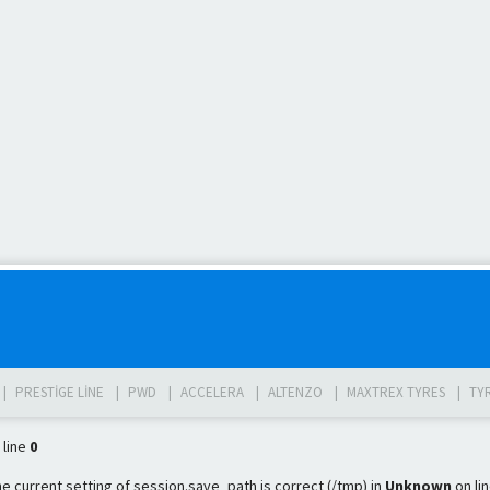
PRESTIGE LINE
PWD
ACCELERA
ALTENZO
MAXTREX TYRES
TY
 line
0
the current setting of session.save_path is correct (/tmp) in
Unknown
on li