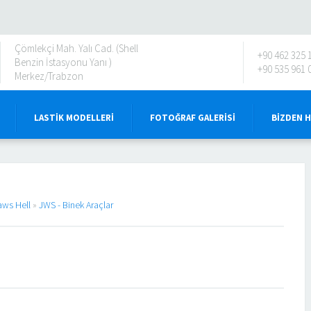
Çömlekçi Mah. Yalı Cad. (Shell
+90 462 325 
Benzin İstasyonu Yanı )
+90 535 961 
Merkez/Trabzon
LASTIK MODELLERI
FOTOĞRAF GALERISI
BIZDEN 
aws Hell
»
JWS - Binek Araçlar