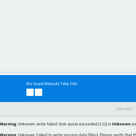
Bizi Sosyal Medyada Takip Edin
JAWS HELL
Warning
: Unknown: write failed: Disk quota exceeded (122) in
Unknown
on
Warning
: Unknown: Failed to write session data (files). Please verify that 