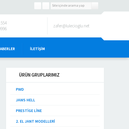
1554
zafer@lulecioglu.net
0996
HABERLER
İLETIŞIM
ÜRÜN GRUPLARIMIZ
PWD
JAWS HELL
PRESTIGE LINE
2. EL JANT MODELLERI