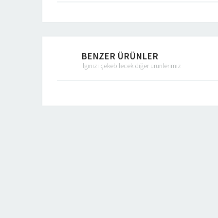
BENZER ÜRÜNLER
İlginizi çekebilecek diğer ürünlerimiz