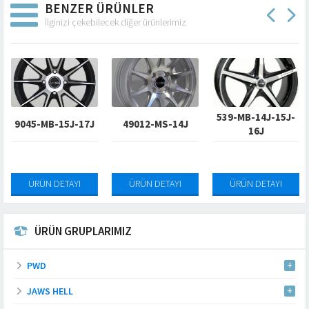
BENZER ÜRÜNLER
İlginizi çekebilecek diğer ürünlerimiz
539-MB-14J-15J-
9045-MB-15J-17J
49012-MS-14J
16J
ÜRÜN DETAYI
ÜRÜN DETAYI
ÜRÜN DETAYI
ÜRÜN GRUPLARIMIZ
PWD
JAWS HELL