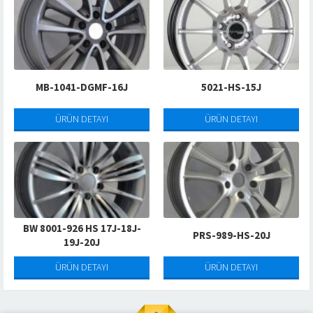
MB-1041-DGMF-16J
5021-HS-15J
ÜRÜN DETAYI
ÜRÜN DETAYI
BW 8001-926 HS 17J-18J-
PRS-989-HS-20J
19J-20J
ÜRÜN DETAYI
ÜRÜN DETAYI