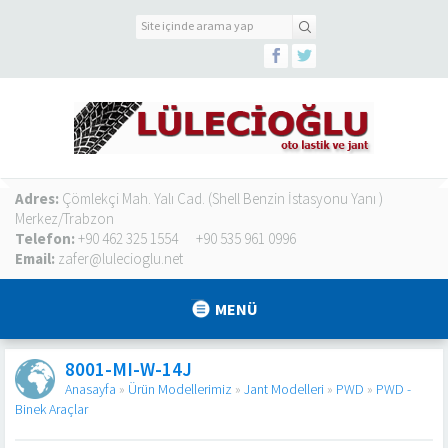
Adres:
Çömlekçi Mah. Yalı Cad. (Shell Benzin İstasyonu Yanı )
Merkez/Trabzon
Telefon:
+90 462 325 1554
+90 535 961 0996
Email:
zafer@lulecioglu.net
MENÜ
8001-MI-W-14J
Anasayfa
»
Ürün Modellerimiz
»
Jant Modelleri
»
PWD
»
PWD -
Binek Araçlar