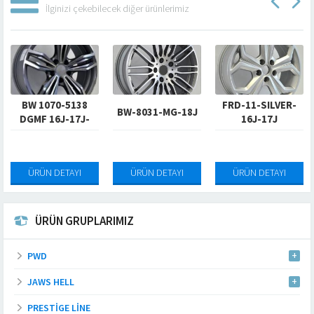
İlginizi çekebilecek diğer ürünlerimiz
W 1070-5138
FRD-11-SILVER-
BW-8031-MG-18J
B
GMF 16J-17J-
16J-17J
18J-19J-20J
ÜRÜN DETAYI
ÜRÜN DETAYI
ÜRÜN DETAYI
Ü
ÜRÜN GRUPLARIMIZ
PWD
JAWS HELL
PRESTIGE LINE