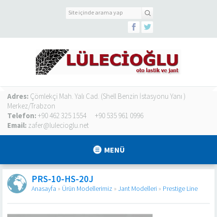
Adres:
Çömlekçi Mah. Yalı Cad. (Shell Benzin İstasyonu Yanı )
Merkez/Trabzon
Telefon:
+90 462 325 1554
+90 535 961 0996
Email:
zafer@lulecioglu.net
MENÜ
PRS-10-HS-20J
Anasayfa
»
Ürün Modellerimiz
»
Jant Modelleri
»
Prestige Line