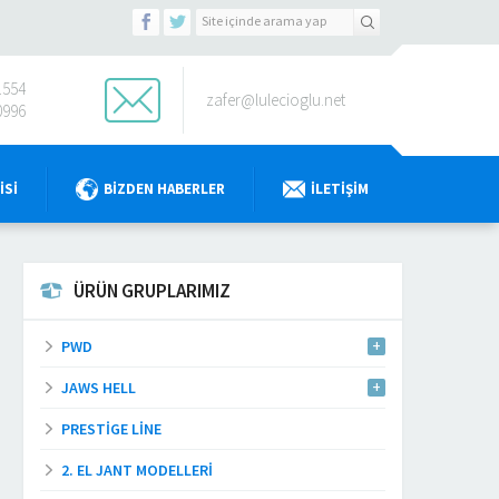
1554
zafer@lulecioglu.net
0996
ISI
BIZDEN HABERLER
İLETIŞIM
ÜRÜN GRUPLARIMIZ
PWD
JAWS HELL
PRESTIGE LINE
2. EL JANT MODELLERI