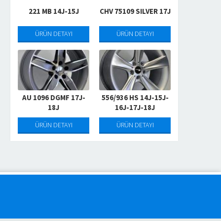
221 MB 14J-15J
CHV 75109 SILVER 17J
ÜRÜN DETAYI
ÜRÜN DETAYI
-8001-926-HS-17J-18J-19J-20J
AU 1096 DGMF 17J-
556/936 HS 14J-15J-
18J
16J-17J-18J
ÜRÜN DETAYI
ÜRÜN DETAYI
ÜRÜN DETAYI