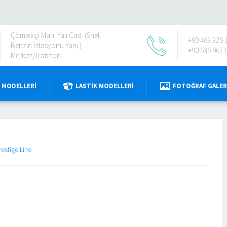
Çömlekçi Mah. Yalı Cad. (Shell
+90 462 325 
Benzin İstasyonu Yanı )
+90 535 961 
Merkez/Trabzon
 MODELLERI
LASTIK MODELLERI
FOTOĞRAF GALER
restige Line