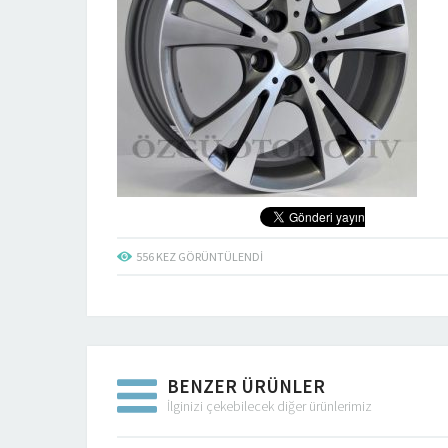
556
KEZ GÖRÜNTÜLENDI
BENZER ÜRÜNLER
İlginizi çekebilecek diğer ürünlerimiz