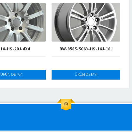
16-HS-20J-4X4
BW-8585-5063-HS-16J-18J
BW
ÜRÜN DETAYI
ÜRÜN DETAYI