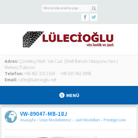
Adres:
Çömlekçi Mah. Yalı Cad. (Shell Benzin İstasyonu Yanı )
Merkez/Trabzon
Telefon:
+90 462 325 1554
+90 535 961 0996
Email:
zafer@lulecioglu.net
MENÜ
VW-89047-MB-18J
Anasayfa
»
Ürün Modellerimiz
»
Jant Modelleri
»
Prestige Line