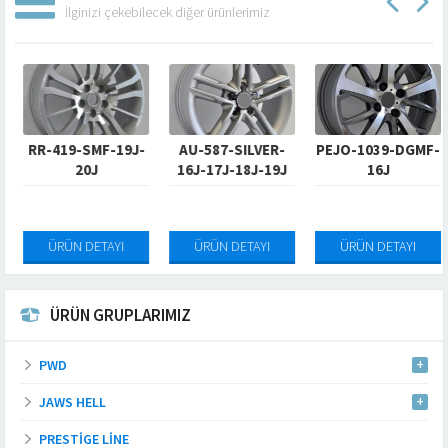
İlginizi çekebilecek diğer ürünlerimiz
RR-419-SMF-19J-
AU-587-SILVER-
PEJO-1039-DGMF-
20J
16J-17J-18J-19J
16J
ÜRÜN DETAYI
ÜRÜN DETAYI
ÜRÜN DETAYI
ÜRÜN GRUPLARIMIZ
PWD
JAWS HELL
PRESTIGE LINE