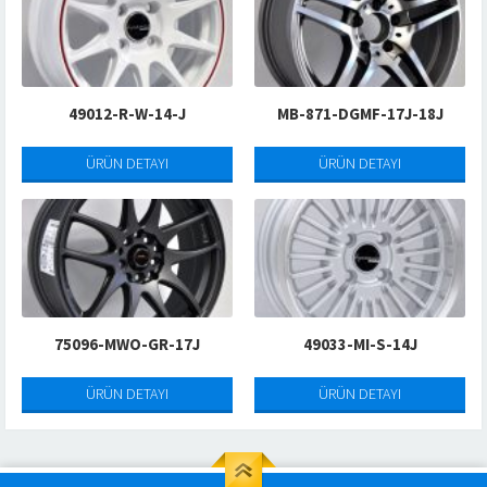
49012-R-W-14-J
MB-871-DGMF-17J-18J
ÜRÜN DETAYI
ÜRÜN DETAYI
75096-MWO-GR-17J
49033-MI-S-14J
ÜRÜN DETAYI
ÜRÜN DETAYI