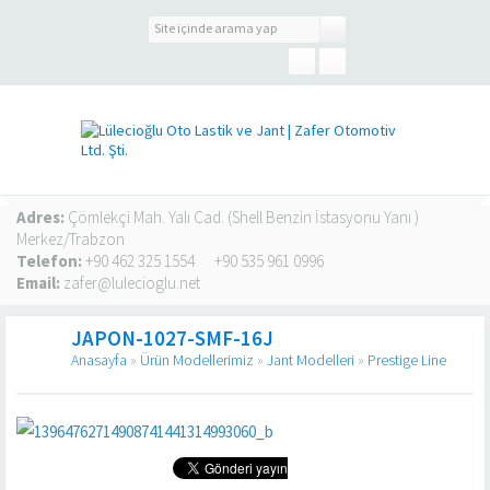
Adres:
Çömlekçi Mah. Yalı Cad. (Shell Benzin İstasyonu Yanı )
Merkez/Trabzon
Telefon:
+90 462 325 1554
+90 535 961 0996
Email:
zafer@lulecioglu.net
JAPON-1027-SMF-16J
Anasayfa
»
Ürün Modellerimiz
»
Jant Modelleri
»
Prestige Line