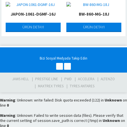
JAPON-1061-DGMF-16J
BW-860-MG-18J
ÜRÜN DETAYI
ÜRÜN DETAYI
Bizi Sosyal Medyada Takip Edin
JAWS HELL
PRESTIGE LINE
PWD
ACCELERA
ALTENZO
MAXTREX TYRES
TYRES ANTARES
Warning
: Unknown: write failed: Disk quota exceeded (122) in
Unknown
on
line
0
Warning
: Unknown: Failed to write session data (files). Please verify that
the current setting of session.save_path is correct (/tmp) in
Unknown
on
line
0